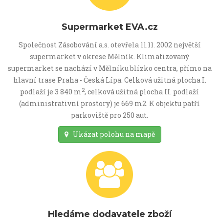
Supermarket EVA.cz
Společnost Zásobování a.s. otevřela 11.11. 2002 největší
supermarket v okrese Mělník. Klimatizovaný
supermarket se nachází v Mělníku blízko centra, přímo na
hlavní trase Praha - Česká Lípa. Celková užitná plocha I.
2
podlaží je 3 840 m
, celková užitná plocha II. podlaží
(administrativní prostory) je 669 m2. K objektu patří
parkoviště pro 250 aut.
Ukázat polohu na mapě
Hledáme dodavatele zboží