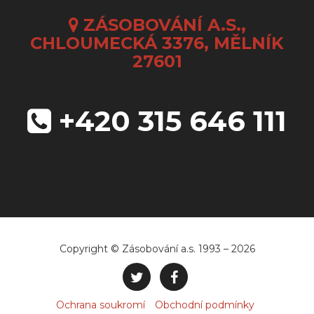
ZÁSOBOVÁNÍ A.S.,
CHLOUMECKÁ 3376, MĚLNÍK
27601
+420 315 646 111
Copyright © Zásobování a.s. 1993 – 2026
Ochrana soukromí
Obchodní podmínky